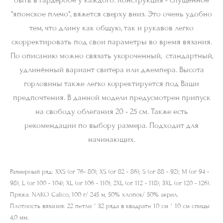
быть в гардеробе у каждого. Конструкция - спущенное
"японское плечо", вяжется сверху вниз. Это очень удобно
тем, что длину как общую, так и рукавов легко
скорректировать под свои параметры во время вязания.
По описанию можно связать укороченный, стандартный,
удлинённый вариант свитера или джемпера. Высота
горловины также легко корректируется под Ваши
предпочтения. В данной модели предусмотрен припуск
на свободу облегания 20 - 25 см. Также есть
рекомендации по выбору размера. Подходит для
начинающих.
Размерный ряд: XXS (ог 76- 80); XS (ог 82 - 86); S (ог 88 - 92); M (ог 94 -
98); L (ог 100 - 104); XL (ог 106 - 110); 2XL (ог 112 - 118); 3XL (ог 120 - 126).
Пряжа: NAKO Calico, 100 г/ 245 м, 50% хлопок/ 50% акрил.
Плотность вязания: 22 петли * 32 ряда в квадрате 10 см * 10 см спицы
4,0 мм.