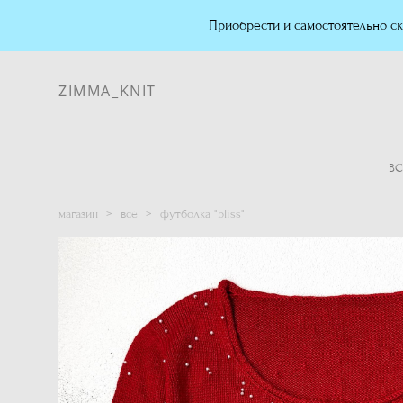
Приобрести и самостоятельно ска
ZIMMA_KNIT
ZIMMA_KNIT
ВС
магазин
>
все
>
футболка "bliss"