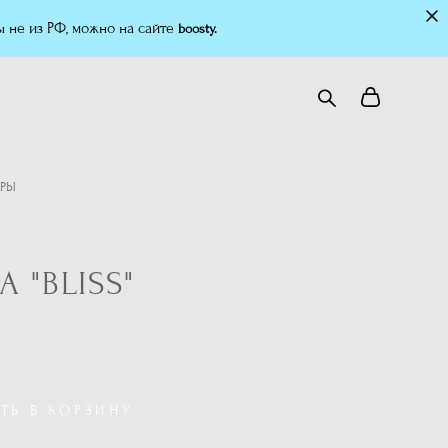
 не из РФ, можно на сайте
boosty.
АРЫ
 "BLISS"
ТЬ В КОРЗИНУ