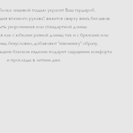
болка лицевой гладью украсит Ваш гардероб.
ия втачного рукава", вяжется сверху вниз, без швов.
ыть укороченная или стандартной длины.
я как с юбками разной длины, так и с брюками или
ны, безусловно, добавляют "изюминку" образу.
льшим блеском изделие подарит ощущение комфорта
и прохлады в летние дни.