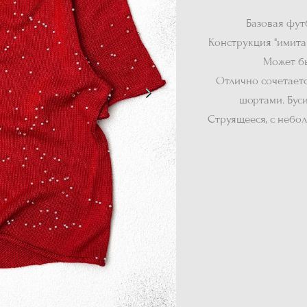
Базовая фут
Конструкция "имитац
Может б
Отлично сочетаетс
шортами. Буси
Струящееся, с небо