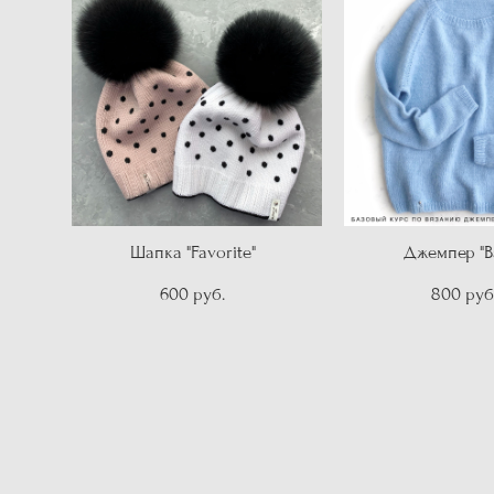
Шапка "Favorite"
Джемпер "Ba
600 pуб.
800 pуб