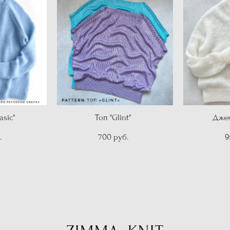
sic"
Топ "Glint"
Джем
.
700 pуб.
9