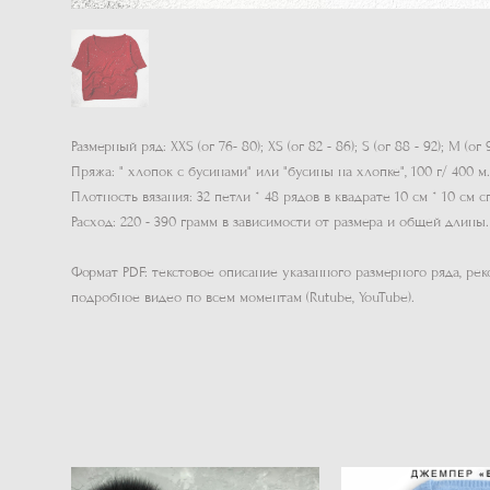
Размерный ряд: XXS (ог 76- 80); XS (ог 82 - 86); S (ог 88 - 92); M (ог 94 
Пряжа: " хлопок с бусинами" или "бусины на хлопке", 100 г/ 400 м.
Плотность вязания: 32 петли * 48 рядов в квадрате 10 см * 10 см с
Расход: 220 - 390 грамм в зависимости от размера и общей длины.
Формат PDF: текстовое описание указанного размерного ряда, ре
подробное видео по всем моментам (Rutube, YouTube).