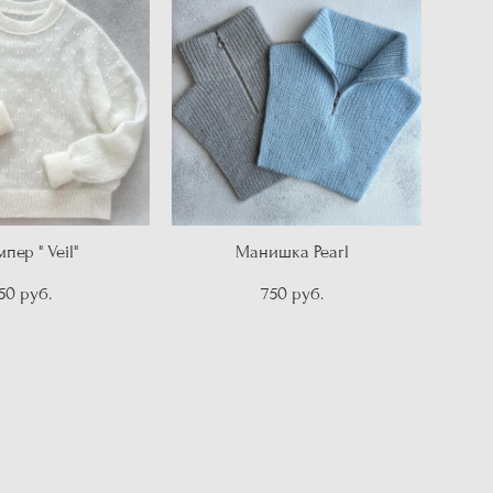
пер " Veil"
Манишка Pearl
50 pуб.
750 pуб.